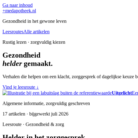
Ga naar inhoud
+
medapotheek.nl
Gezondheid in het gewone leven
Leesroutes
Alle artikelen
Rustig lezen · zorgvuldig kiezen
Gezondheid
helder
gemaakt.
Verhalen die helpen om een klacht, zorggesprek of dagelijkse keuze be
Vind je leesroute
↓
Uitgelicht
Een
Algemene informatie, zorgvuldig geschreven
17 artikelen · bijgewerkt juli 2026
Leesroute · Gezondheid & zorg
Helder in het zorggesprek