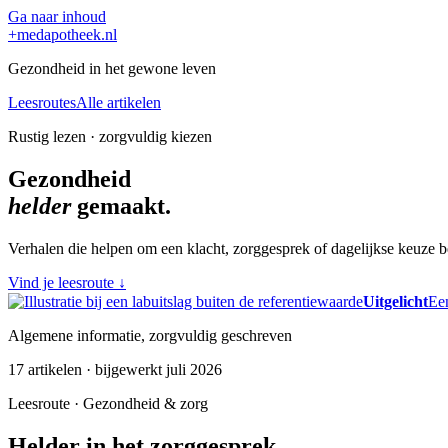
Ga naar inhoud
+
medapotheek.nl
Gezondheid in het gewone leven
Leesroutes
Alle artikelen
Rustig lezen · zorgvuldig kiezen
Gezondheid
helder
gemaakt.
Verhalen die helpen om een klacht, zorggesprek of dagelijkse keuze be
Vind je leesroute
↓
Uitgelicht
Een
Algemene informatie, zorgvuldig geschreven
17 artikelen · bijgewerkt juli 2026
Leesroute · Gezondheid & zorg
Helder in het zorggesprek