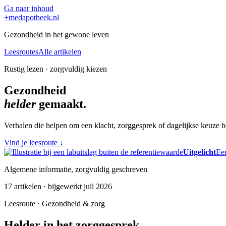
Ga naar inhoud
+
medapotheek.nl
Gezondheid in het gewone leven
Leesroutes
Alle artikelen
Rustig lezen · zorgvuldig kiezen
Gezondheid
helder
gemaakt.
Verhalen die helpen om een klacht, zorggesprek of dagelijkse keuze be
Vind je leesroute
↓
Uitgelicht
Een
Algemene informatie, zorgvuldig geschreven
17 artikelen · bijgewerkt juli 2026
Leesroute · Gezondheid & zorg
Helder in het zorggesprek