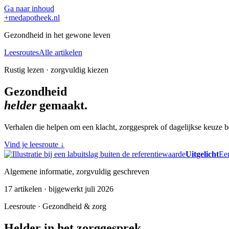
Ga naar inhoud
+
medapotheek.nl
Gezondheid in het gewone leven
Leesroutes
Alle artikelen
Rustig lezen · zorgvuldig kiezen
Gezondheid
helder
gemaakt.
Verhalen die helpen om een klacht, zorggesprek of dagelijkse keuze be
Vind je leesroute
↓
Uitgelicht
Een
Algemene informatie, zorgvuldig geschreven
17 artikelen · bijgewerkt juli 2026
Leesroute · Gezondheid & zorg
Helder in het zorggesprek