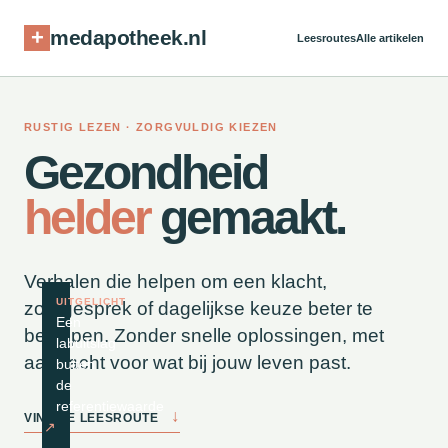
+
medapotheek.nl
Leesroutes
Alle artikelen
RUSTIG LEZEN · ZORGVULDIG KIEZEN
Gezondheid
helder
gemaakt.
Verhalen die helpen om een klacht,
UITGELICHT
zorggesprek of dagelijkse keuze beter te
Een
begrijpen. Zonder snelle oplossingen, met
labuitslag
aandacht voor wat bij jouw leven past.
buiten
de
referentiewaarde
↓
VIND JE LEESROUTE
↗