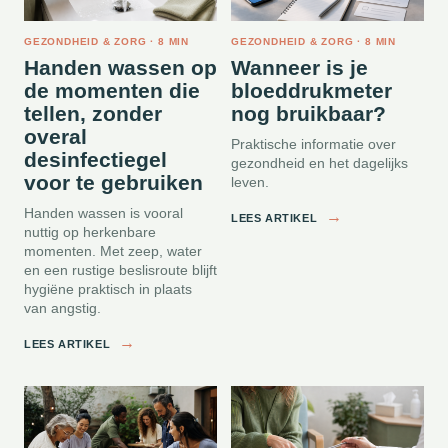
GEZONDHEID & ZORG · 8 MIN
GEZONDHEID & ZORG · 8 MIN
Handen wassen op
Wanneer is je
de momenten die
bloeddrukmeter
tellen, zonder
nog bruikbaar?
overal
Praktische informatie over
desinfectiegel
gezondheid en het dagelijks
voor te gebruiken
leven.
Handen wassen is vooral
→
LEES ARTIKEL
nuttig op herkenbare
momenten. Met zeep, water
en een rustige beslisroute blijft
hygiëne praktisch in plaats
van angstig.
→
LEES ARTIKEL