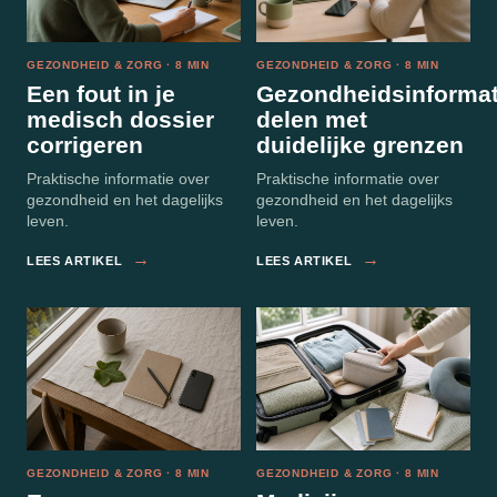
GEZONDHEID & ZORG · 8 MIN
GEZONDHEID & ZORG · 8 MIN
Een fout in je
Gezondheidsinformat
medisch dossier
delen met
corrigeren
duidelijke grenzen
Praktische informatie over
Praktische informatie over
gezondheid en het dagelijks
gezondheid en het dagelijks
leven.
leven.
→
→
LEES ARTIKEL
LEES ARTIKEL
GEZONDHEID & ZORG · 8 MIN
GEZONDHEID & ZORG · 8 MIN