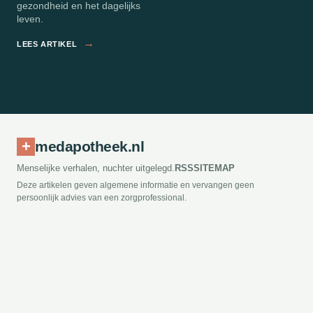
gezondheid en het dagelijks
leven.
→
LEES ARTIKEL
+
medapotheek.nl
Menselijke verhalen, nuchter uitgelegd.
RSS
SITEMAP
Deze artikelen geven algemene informatie en vervangen geen
persoonlijk advies van een zorgprofessional.