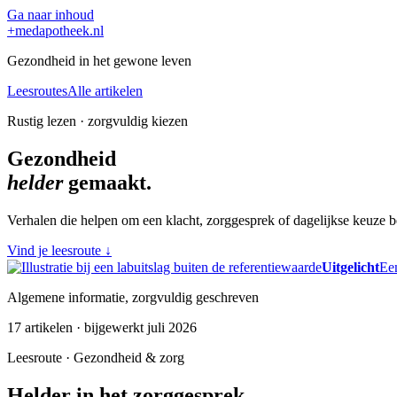
Ga naar inhoud
+
medapotheek.nl
Gezondheid in het gewone leven
Leesroutes
Alle artikelen
Rustig lezen · zorgvuldig kiezen
Gezondheid
helder
gemaakt.
Verhalen die helpen om een klacht, zorggesprek of dagelijkse keuze be
Vind je leesroute
↓
Uitgelicht
Een
Algemene informatie, zorgvuldig geschreven
17 artikelen · bijgewerkt juli 2026
Leesroute · Gezondheid & zorg
Helder in het zorggesprek