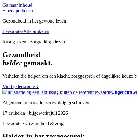
Ga naar inhoud
+
medapotheek.nl
Gezondheid in het gewone leven
Leesroutes
Alle artikelen
Rustig lezen · zorgvuldig kiezen
Gezondheid
helder
gemaakt.
Verhalen die helpen om een klacht, zorggesprek of dagelijkse keuze be
Vind je leesroute
↓
Uitgelicht
Een
Algemene informatie, zorgvuldig geschreven
17 artikelen · bijgewerkt juli 2026
Leesroute · Gezondheid & zorg
Helder in het zorggesprek