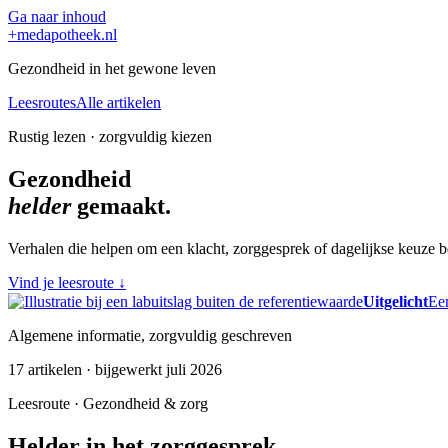
Ga naar inhoud
+
medapotheek.nl
Gezondheid in het gewone leven
Leesroutes
Alle artikelen
Rustig lezen · zorgvuldig kiezen
Gezondheid
helder
gemaakt.
Verhalen die helpen om een klacht, zorggesprek of dagelijkse keuze be
Vind je leesroute
↓
Uitgelicht
Een
Algemene informatie, zorgvuldig geschreven
17 artikelen · bijgewerkt juli 2026
Leesroute · Gezondheid & zorg
Helder in het zorggesprek