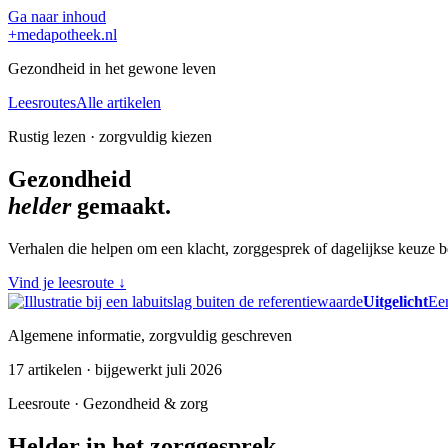
Ga naar inhoud
+
medapotheek.nl
Gezondheid in het gewone leven
Leesroutes
Alle artikelen
Rustig lezen · zorgvuldig kiezen
Gezondheid
helder
gemaakt.
Verhalen die helpen om een klacht, zorggesprek of dagelijkse keuze be
Vind je leesroute
↓
Uitgelicht
Een
Algemene informatie, zorgvuldig geschreven
17 artikelen · bijgewerkt juli 2026
Leesroute · Gezondheid & zorg
Helder in het zorggesprek